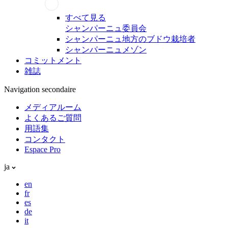
すべて見る
シャンパーニュ委員会
シャンパーニュ地方のブドウ栽培者
シャンパーニュメゾン
コミットメント
雑誌
Navigation secondaire
メディアルーム
よくあるご質問
用語集
コンタクト
Espace Pro
ja
en
fr
es
de
it