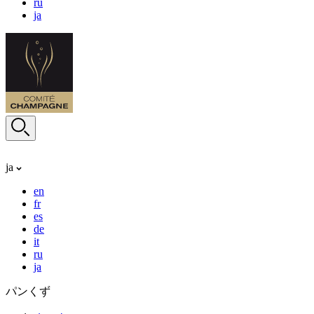
ru
ja
ja
en
fr
es
de
it
ru
ja
パンくず