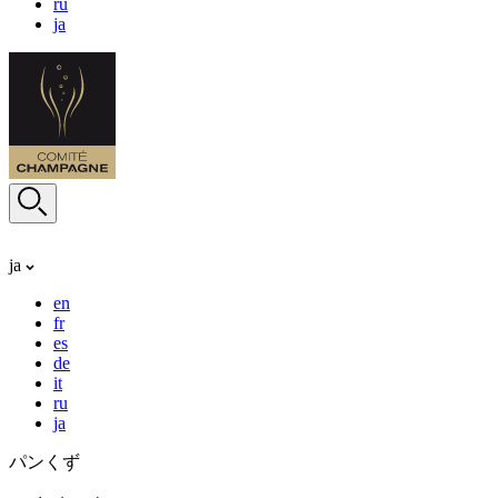
ru
ja
ja
en
fr
es
de
it
ru
ja
パンくず