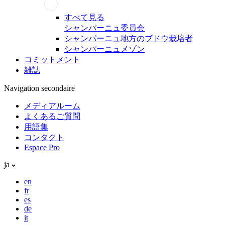
すべて見る
シャンパーニュ委員会
シャンパーニュ地方のブドウ栽培者
シャンパーニュメゾン
コミットメント
雑誌
Navigation secondaire
メディアルーム
よくあるご質問
用語集
コンタクト
Espace Pro
ja
en
fr
es
de
it