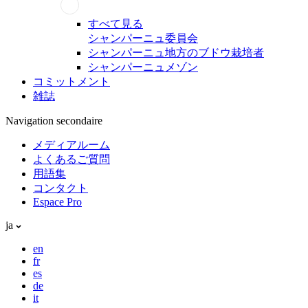
すべて見る
シャンパーニュ委員会
シャンパーニュ地方のブドウ栽培者
シャンパーニュメゾン
コミットメント
雑誌
Navigation secondaire
メディアルーム
よくあるご質問
用語集
コンタクト
Espace Pro
ja
en
fr
es
de
it