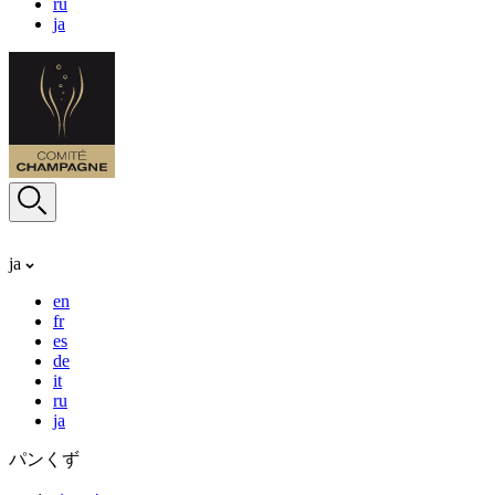
ru
ja
ja
en
fr
es
de
it
ru
ja
パンくず