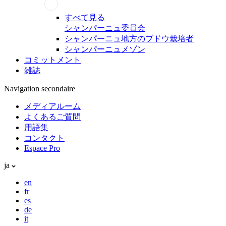
すべて見る
シャンパーニュ委員会
シャンパーニュ地方のブドウ栽培者
シャンパーニュメゾン
コミットメント
雑誌
Navigation secondaire
メディアルーム
よくあるご質問
用語集
コンタクト
Espace Pro
ja
en
fr
es
de
it