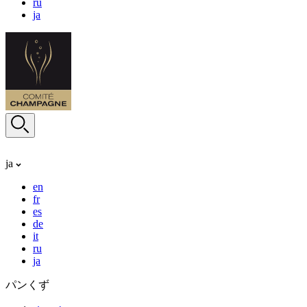
ru
ja
ja
en
fr
es
de
it
ru
ja
パンくず