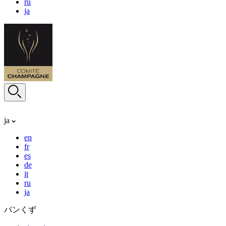
ru
ja
ja
en
fr
es
de
it
ru
ja
パンくず