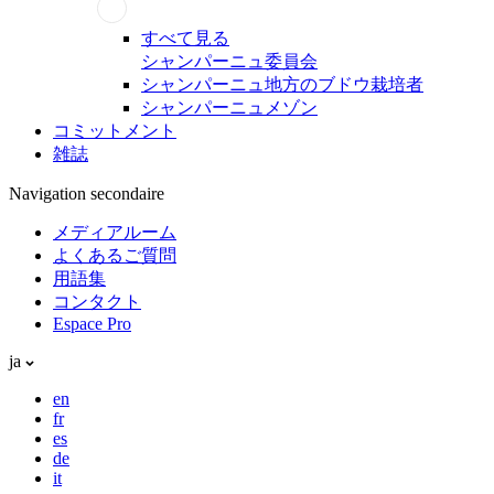
すべて見る
シャンパーニュ委員会
シャンパーニュ地方のブドウ栽培者
シャンパーニュメゾン
コミットメント
雑誌
Navigation secondaire
メディアルーム
よくあるご質問
用語集
コンタクト
Espace Pro
ja
en
fr
es
de
it