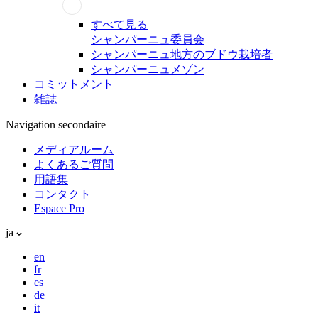
すべて見る
シャンパーニュ委員会
シャンパーニュ地方のブドウ栽培者
シャンパーニュメゾン
コミットメント
雑誌
Navigation secondaire
メディアルーム
よくあるご質問
用語集
コンタクト
Espace Pro
ja
en
fr
es
de
it