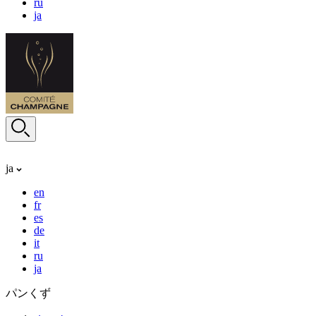
ru
ja
ja
en
fr
es
de
it
ru
ja
パンくず