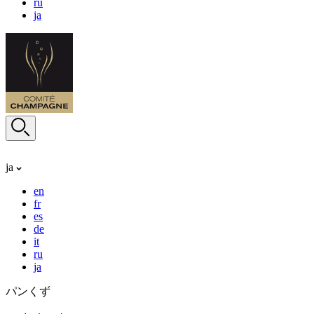
ru
ja
ja
en
fr
es
de
it
ru
ja
パンくず