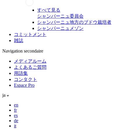
すべて見る
シャンパーニュ委員会
シャンパーニュ地方のブドウ栽培者
シャンパーニュメゾン
コミットメント
雑誌
Navigation secondaire
メディアルーム
よくあるご質問
用語集
コンタクト
Espace Pro
ja
en
fr
es
de
it