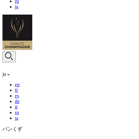
ru
ja
ja
en
fr
es
de
it
ru
ja
パンくず