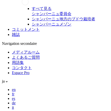
すべて見る
シャンパーニュ委員会
シャンパーニュ地方のブドウ栽培者
シャンパーニュメゾン
コミットメント
雑誌
Navigation secondaire
メディアルーム
よくあるご質問
用語集
コンタクト
Espace Pro
ja
en
fr
es
de
it