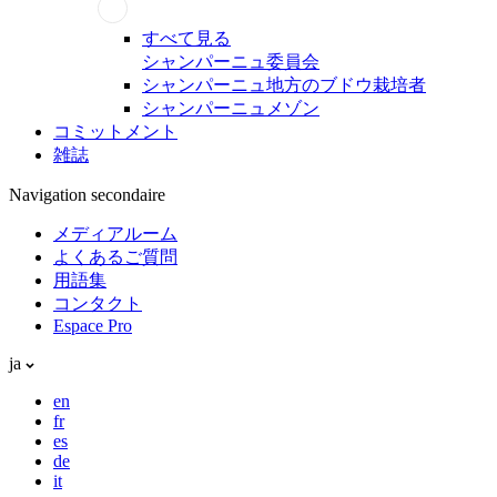
すべて見る
シャンパーニュ委員会
シャンパーニュ地方のブドウ栽培者
シャンパーニュメゾン
コミットメント
雑誌
Navigation secondaire
メディアルーム
よくあるご質問
用語集
コンタクト
Espace Pro
ja
en
fr
es
de
it