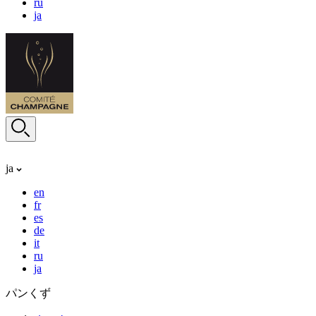
ru
ja
ja
en
fr
es
de
it
ru
ja
パンくず