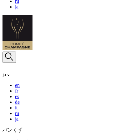
ru
ja
ja
en
fr
es
de
it
ru
ja
パンくず