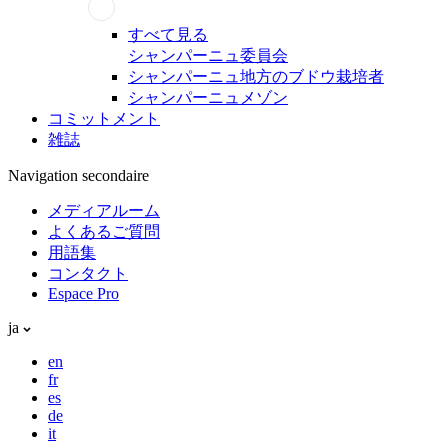
すべて見る
シャンパーニュ委員会
シャンパーニュ地方のブドウ栽培者
シャンパーニュメゾン
コミットメント
雑誌
Navigation secondaire
メディアルーム
よくあるご質問
用語集
コンタクト
Espace Pro
ja
en
fr
es
de
it