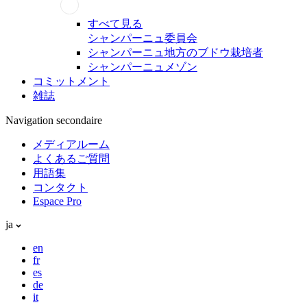
すべて見る
シャンパーニュ委員会
シャンパーニュ地方のブドウ栽培者
シャンパーニュメゾン
コミットメント
雑誌
Navigation secondaire
メディアルーム
よくあるご質問
用語集
コンタクト
Espace Pro
ja
en
fr
es
de
it