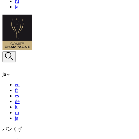
ru
ja
ja
en
fr
es
de
it
ru
ja
パンくず