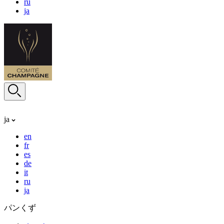
ru
ja
ja
en
fr
es
de
it
ru
ja
パンくず