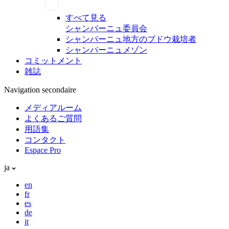
すべて見る
シャンパーニュ委員会
シャンパーニュ地方のブドウ栽培者
シャンパーニュメゾン
コミットメント
雑誌
Navigation secondaire
メディアルーム
よくあるご質問
用語集
コンタクト
Espace Pro
ja
en
fr
es
de
it