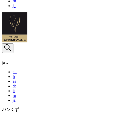
ru
ja
ja
en
fr
es
de
it
ru
ja
パンくず