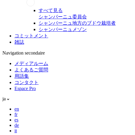
すべて見る
シャンパーニュ委員会
シャンパーニュ地方のブドウ栽培者
シャンパーニュメゾン
コミットメント
雑誌
Navigation secondaire
メディアルーム
よくあるご質問
用語集
コンタクト
Espace Pro
ja
en
fr
es
de
it