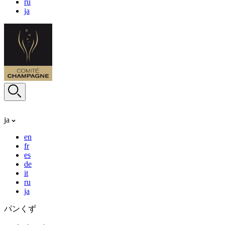
ru
ja
ja
en
fr
es
de
it
ru
ja
パンくず