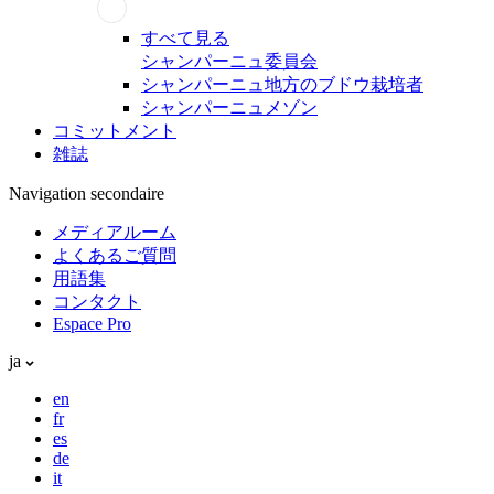
すべて見る
シャンパーニュ委員会
シャンパーニュ地方のブドウ栽培者
シャンパーニュメゾン
コミットメント
雑誌
Navigation secondaire
メディアルーム
よくあるご質問
用語集
コンタクト
Espace Pro
ja
en
fr
es
de
it