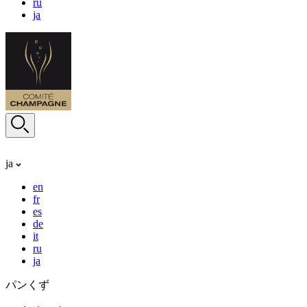
ru
ja
ja
en
fr
es
de
it
ru
ja
パンくず