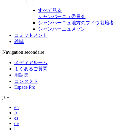
すべて見る
シャンパーニュ委員会
シャンパーニュ地方のブドウ栽培者
シャンパーニュメゾン
コミットメント
雑誌
Navigation secondaire
メディアルーム
よくあるご質問
用語集
コンタクト
Espace Pro
ja
en
fr
es
de
it