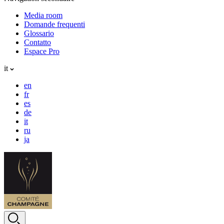
Media room
Domande frequenti
Glossario
Contatto
Espace Pro
it
en
fr
es
de
it
ru
ja