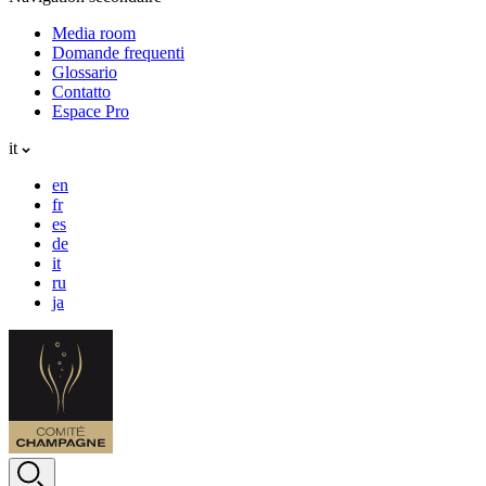
Media room
Domande frequenti
Glossario
Contatto
Espace Pro
it
en
fr
es
de
it
ru
ja