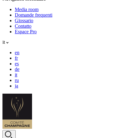
Media room
Domande frequenti
Glossario
Contatto
Espace Pro
it
en
fr
es
de
it
ru
ja