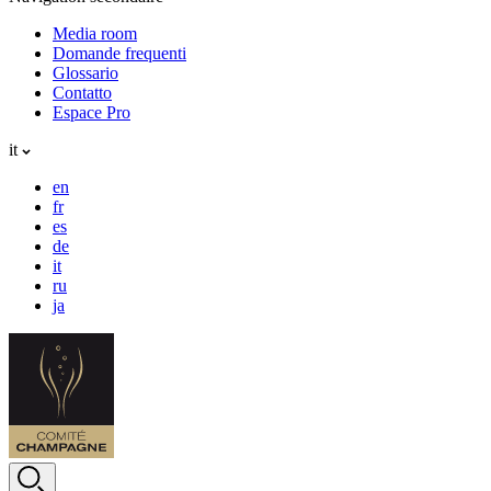
Media room
Domande frequenti
Glossario
Contatto
Espace Pro
it
en
fr
es
de
it
ru
ja