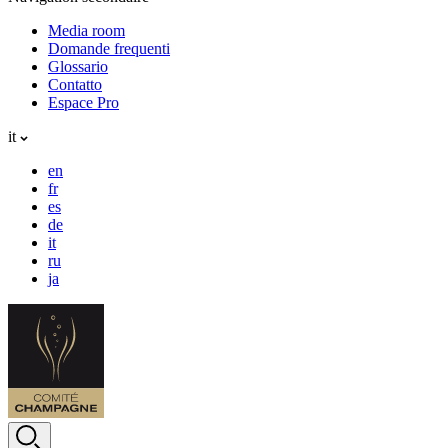
Media room
Domande frequenti
Glossario
Contatto
Espace Pro
it
en
fr
es
de
it
ru
ja