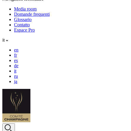
Media room
Domande frequenti
Glossario
Contatto
Espace Pro
it
en
fr
es
de
it
ru
ja