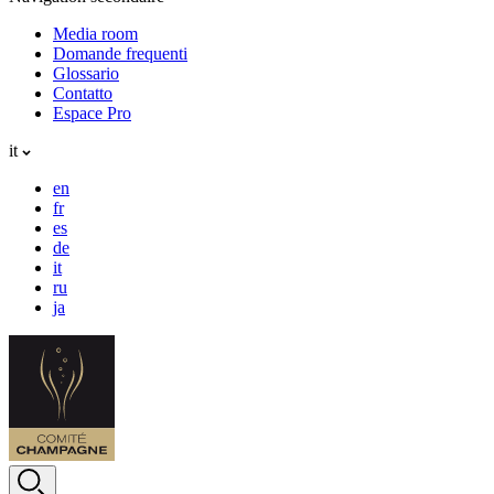
Media room
Domande frequenti
Glossario
Contatto
Espace Pro
it
en
fr
es
de
it
ru
ja