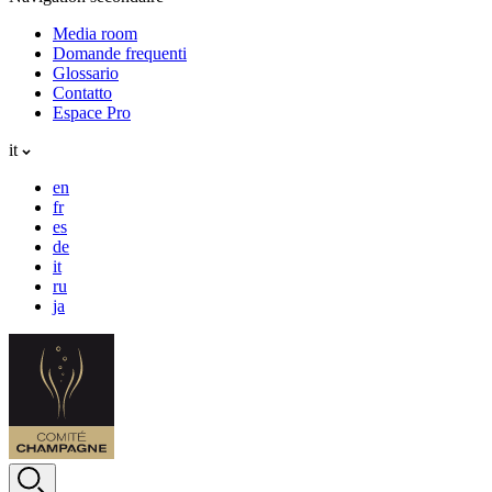
Media room
Domande frequenti
Glossario
Contatto
Espace Pro
it
en
fr
es
de
it
ru
ja