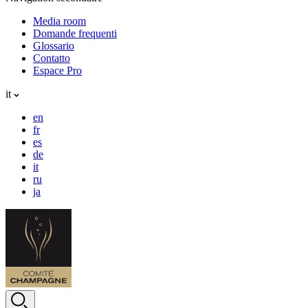
Media room
Domande frequenti
Glossario
Contatto
Espace Pro
it
en
fr
es
de
it
ru
ja