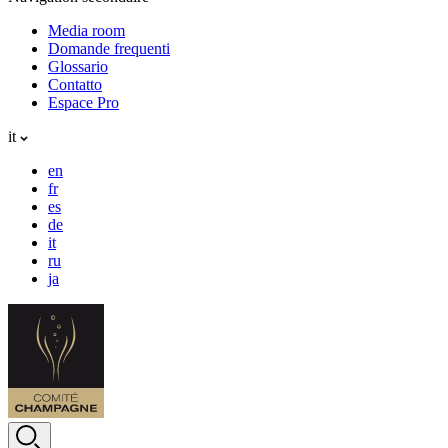
Media room
Domande frequenti
Glossario
Contatto
Espace Pro
it
en
fr
es
de
it
ru
ja