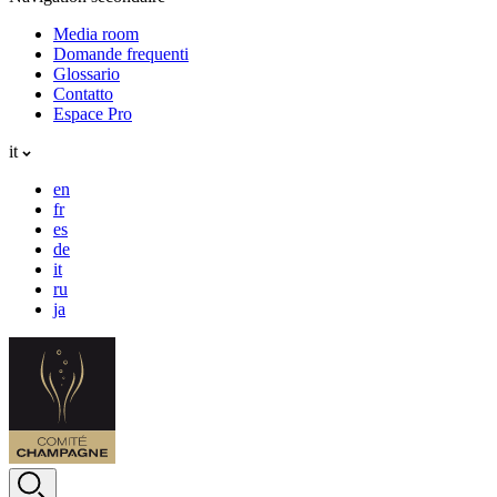
Media room
Domande frequenti
Glossario
Contatto
Espace Pro
it
en
fr
es
de
it
ru
ja