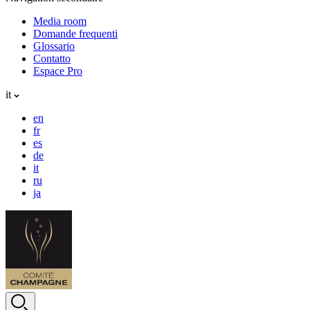
Media room
Domande frequenti
Glossario
Contatto
Espace Pro
it
en
fr
es
de
it
ru
ja