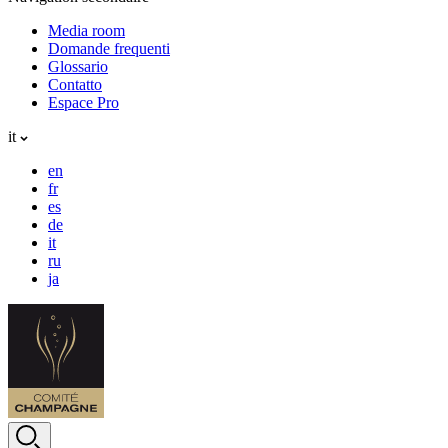
Media room
Domande frequenti
Glossario
Contatto
Espace Pro
it
en
fr
es
de
it
ru
ja