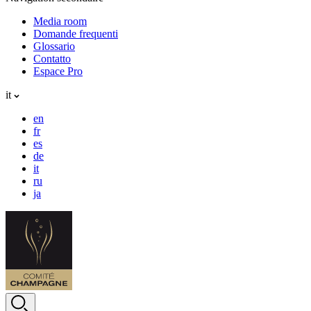
Media room
Domande frequenti
Glossario
Contatto
Espace Pro
it
en
fr
es
de
it
ru
ja