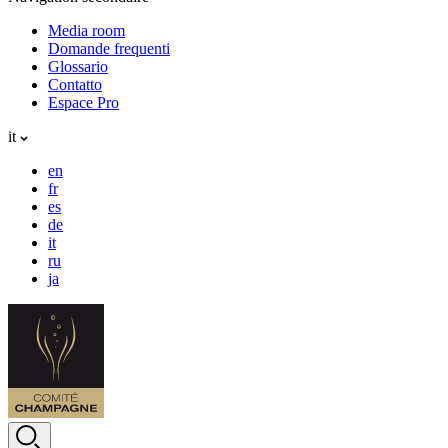
Media room
Domande frequenti
Glossario
Contatto
Espace Pro
it
en
fr
es
de
it
ru
ja