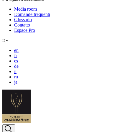
Media room
Domande frequenti
Glossario
Contatto
Espace Pro
it
en
fr
es
de
it
ru
ja