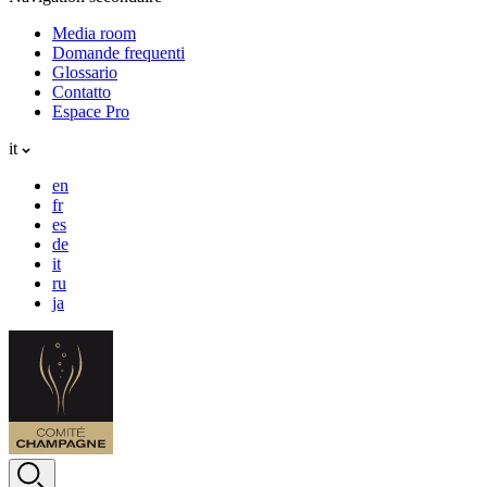
Media room
Domande frequenti
Glossario
Contatto
Espace Pro
it
en
fr
es
de
it
ru
ja