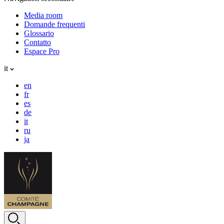
Media room
Domande frequenti
Glossario
Contatto
Espace Pro
it
en
fr
es
de
it
ru
ja