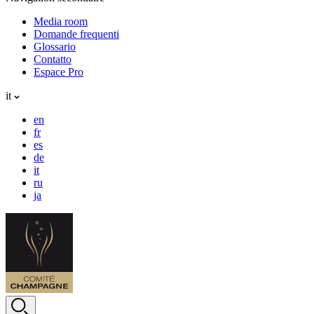
Media room
Domande frequenti
Glossario
Contatto
Espace Pro
it
en
fr
es
de
it
ru
ja