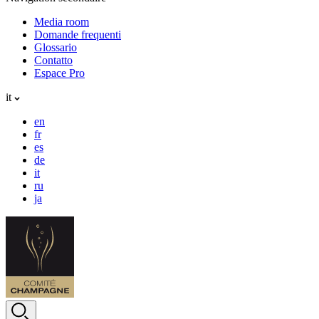
Media room
Domande frequenti
Glossario
Contatto
Espace Pro
it
en
fr
es
de
it
ru
ja