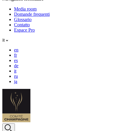
Media room
Domande frequenti
Glossario
Contatto
Espace Pro
it
en
fr
es
de
it
ru
ja