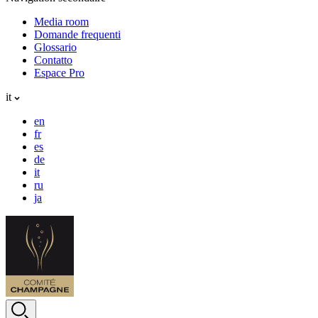
Media room
Domande frequenti
Glossario
Contatto
Espace Pro
it
en
fr
es
de
it
ru
ja