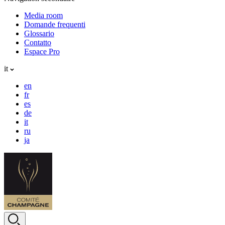
Media room
Domande frequenti
Glossario
Contatto
Espace Pro
it
en
fr
es
de
it
ru
ja