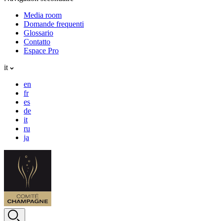
Media room
Domande frequenti
Glossario
Contatto
Espace Pro
it
en
fr
es
de
it
ru
ja