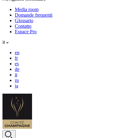
Media room
Domande frequenti
Glossario
Contatto
Espace Pro
it
en
fr
es
de
it
ru
ja