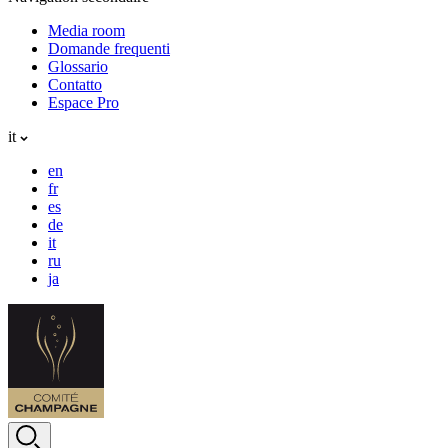
Media room
Domande frequenti
Glossario
Contatto
Espace Pro
it
en
fr
es
de
it
ru
ja