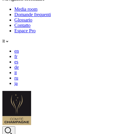
Media room
Domande frequenti
Glossario
Contatto
Espace Pro
it
en
fr
es
de
it
ru
ja