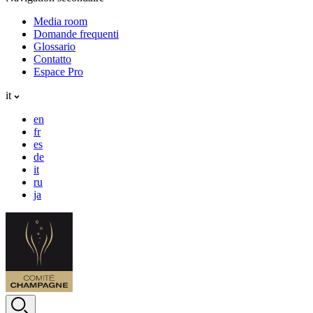
Media room
Domande frequenti
Glossario
Contatto
Espace Pro
it
en
fr
es
de
it
ru
ja