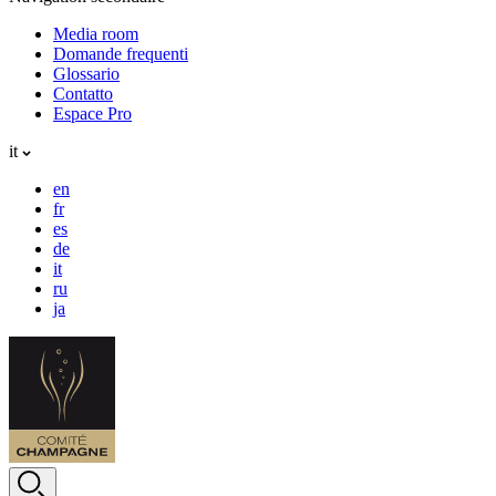
Media room
Domande frequenti
Glossario
Contatto
Espace Pro
it
en
fr
es
de
it
ru
ja