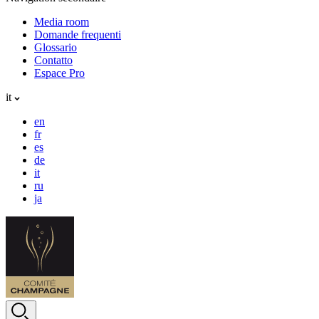
Media room
Domande frequenti
Glossario
Contatto
Espace Pro
it
en
fr
es
de
it
ru
ja