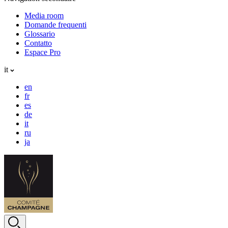
Media room
Domande frequenti
Glossario
Contatto
Espace Pro
it
en
fr
es
de
it
ru
ja