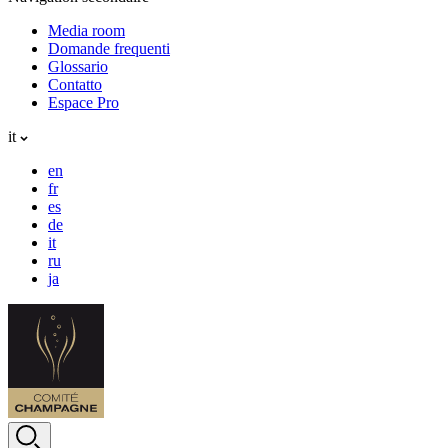
Media room
Domande frequenti
Glossario
Contatto
Espace Pro
it
en
fr
es
de
it
ru
ja