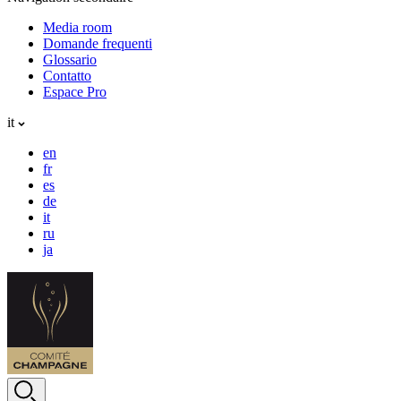
Media room
Domande frequenti
Glossario
Contatto
Espace Pro
it
en
fr
es
de
it
ru
ja