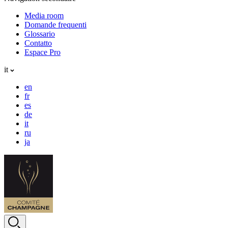
Media room
Domande frequenti
Glossario
Contatto
Espace Pro
it
en
fr
es
de
it
ru
ja