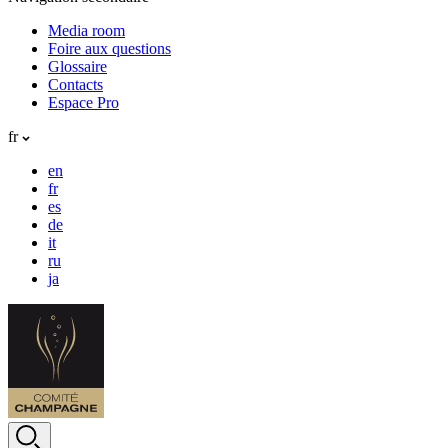
Media room
Foire aux questions
Glossaire
Contacts
Espace Pro
fr
en
fr
es
de
it
ru
ja